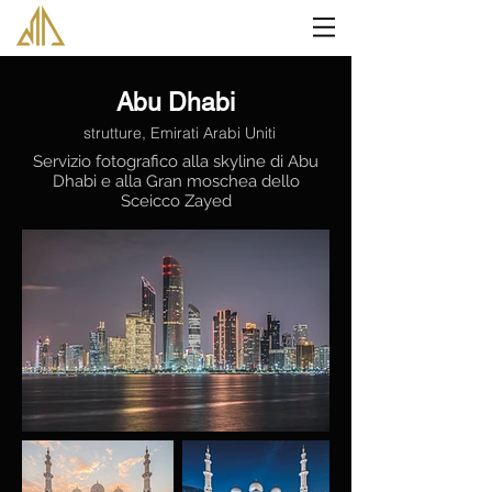
Abu Dhabi
strutture, Emirati Arabi Uniti
Servizio fotografico alla skyline di Abu
Dhabi e alla Gran moschea dello
Sceicco Zayed