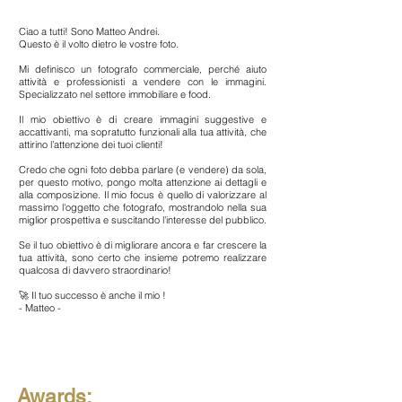
Ciao a tutti! Sono Matteo Andrei.
Questo è il volto dietro le vostre foto.
Mi definisco un fotografo commerciale, perché aiuto
attività e professionisti a vendere con le immagini.
Specializzato nel settore immobiliare e food.
Il mio obiettivo è di creare immagini suggestive e
accattivanti, ma sopratutto funzionali alla tua attività, che
attirino l’attenzione dei tuoi clienti!
Credo che ogni foto debba parlare (e vendere) da sola,
per questo motivo, pongo molta attenzione ai dettagli e
alla composizione. Il mio focus è quello di valorizzare al
massimo l'oggetto che fotografo, mostrandolo nella sua
miglior prospettiva e suscitando l'interesse del pubblico.
Se il tuo obiettivo è di migliorare ancora e far crescere la
tua attività, sono certo che insieme potremo realizzare
qualcosa di davvero straordinario!
🚀 Il tuo successo è anche il mio !
- Matteo -
Awards: