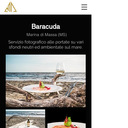
Baracuda
Marina di Massa (MS)
Servizio fotografico alle portate su vari
sfondi neutri ed ambientate sul mare.