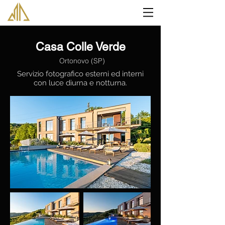
Casa Colle Verde
Ortonovo (SP)
Servizio fotografico esterni ed interni
con luce diurna e notturna.