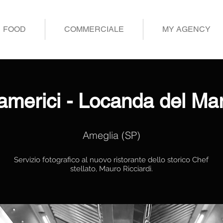
FOOD
COMMERCIALE
MY AGENCY
americi - Locanda del Ma
Ameglia (SP)
Servizio fotografico al nuovo ristorante dello storico Chef
stellato, Mauro Ricciardi.