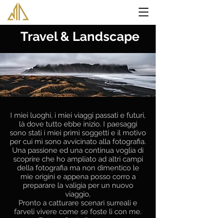
Travel & Landscape
I miei luoghi, i miei viaggi passati e futuri,
là dove tutto ebbe inizio. I paesaggi
sono stati i miei primi soggetti e il motivo
per cui mi sono avvicinato alla fotografia.
Una passione ed una continua voglia di
scoprire che ho ampliato ad altri campi
della fotografia ma non dimentico le
mie origini e appena posso corro a
preparare la valigia per un nuovo
viaggio,
Pronto a catturare scenari surreali e
farveli vivere come se foste lì con me.