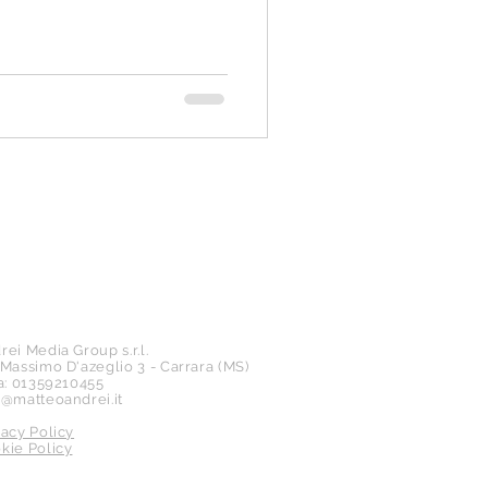
rei Media Group s.r.l.
 Massimo D'azeglio 3 - Carrara (MS)
va: 01359210455
o@matteoandrei.it
vacy Policy
kie Policy