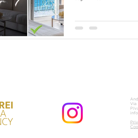
And
Via
P.I
inf
Pri
Coo