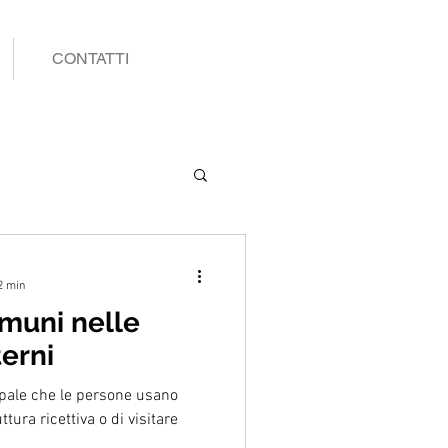
CONTATTI
2 min
omuni nelle
terni
cipale che le persone usano
tura ricettiva o di visitare